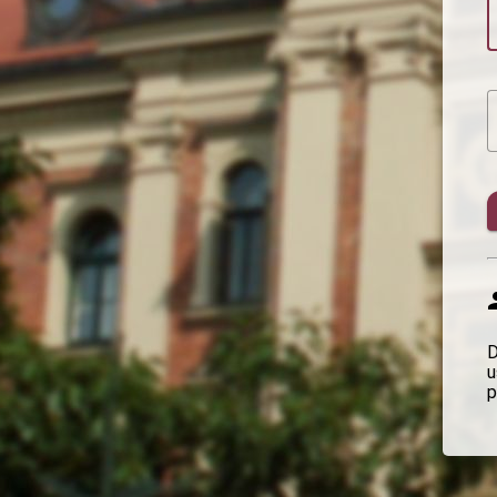
D
u
p